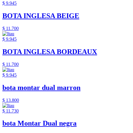
$ 9.945
BOTA INGLESA BEIGE
$ 11.700
$ 9.945
BOTA INGLESA BORDEAUX
$ 11.700
$ 9.945
bota montar dual marron
$ 13.800
$ 11.730
bota Montar Dual negra