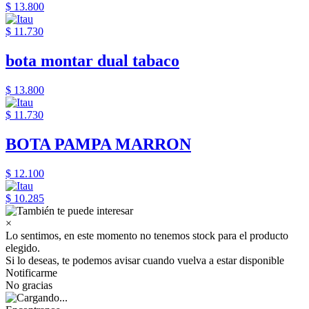
$ 13.800
$ 11.730
bota montar dual tabaco
$ 13.800
$ 11.730
BOTA PAMPA MARRON
$ 12.100
$ 10.285
×
Lo sentimos, en este momento no tenemos stock para el producto
elegido.
Si lo deseas, te podemos avisar cuando vuelva a estar disponible
Notificarme
No gracias