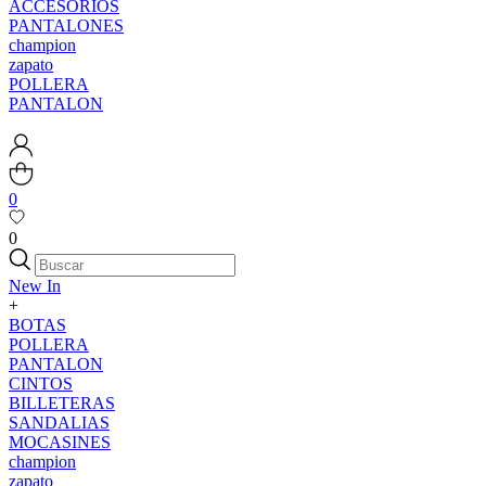
ACCESORIOS
PANTALONES
champion
zapato
POLLERA
PANTALON
0
0
New In
+
BOTAS
POLLERA
PANTALON
CINTOS
BILLETERAS
SANDALIAS
MOCASINES
champion
zapato