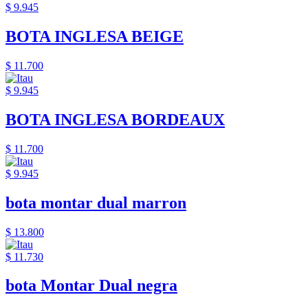
$ 9.945
BOTA INGLESA BEIGE
$ 11.700
$ 9.945
BOTA INGLESA BORDEAUX
$ 11.700
$ 9.945
bota montar dual marron
$ 13.800
$ 11.730
bota Montar Dual negra