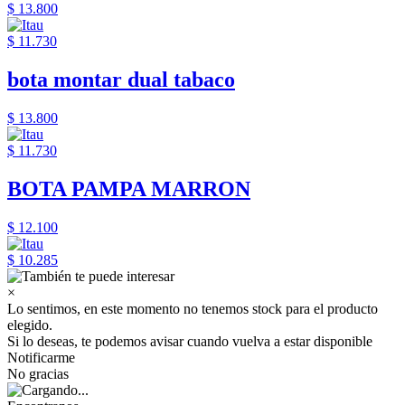
$ 13.800
$ 11.730
bota montar dual tabaco
$ 13.800
$ 11.730
BOTA PAMPA MARRON
$ 12.100
$ 10.285
×
Lo sentimos, en este momento no tenemos stock para el producto
elegido.
Si lo deseas, te podemos avisar cuando vuelva a estar disponible
Notificarme
No gracias