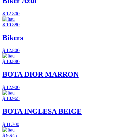
Biker Azul
$ 12.800
$ 10.880
Bikers
$ 12.800
$ 10.880
BOTA DIOR MARRON
$ 12.900
$ 10.965
BOTA INGLESA BEIGE
$ 11.700
$ 9.945