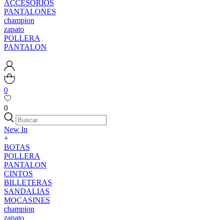
ACCESORIOS
PANTALONES
champion
zapato
POLLERA
PANTALON
0
0
New In
+
BOTAS
POLLERA
PANTALON
CINTOS
BILLETERAS
SANDALIAS
MOCASINES
champion
zapato