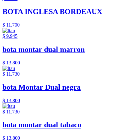
BOTA INGLESA BORDEAUX
$ 11.700
$ 9.945
bota montar dual marron
$ 13.800
$ 11.730
bota Montar Dual negra
$ 13.800
$ 11.730
bota montar dual tabaco
$ 13.800