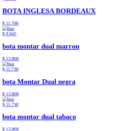
BOTA INGLESA BORDEAUX
$ 11.700
$ 9.945
bota montar dual marron
$ 13.800
$ 11.730
bota Montar Dual negra
$ 13.800
$ 11.730
bota montar dual tabaco
$ 13.800