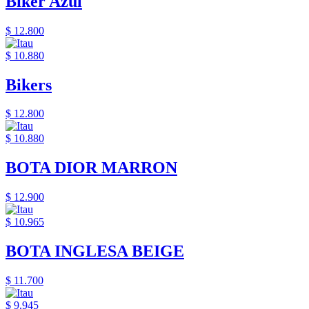
Biker Azul
$ 12.800
$ 10.880
Bikers
$ 12.800
$ 10.880
BOTA DIOR MARRON
$ 12.900
$ 10.965
BOTA INGLESA BEIGE
$ 11.700
$ 9.945