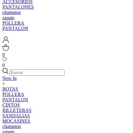
ACCESORIOS
PANTALONES
champion
zapato
POLLERA
PANTALON
0
0
New In
+
BOTAS
POLLERA
PANTALON
CINTOS
BILLETERAS
SANDALIAS
MOCASINES
champion
zapato