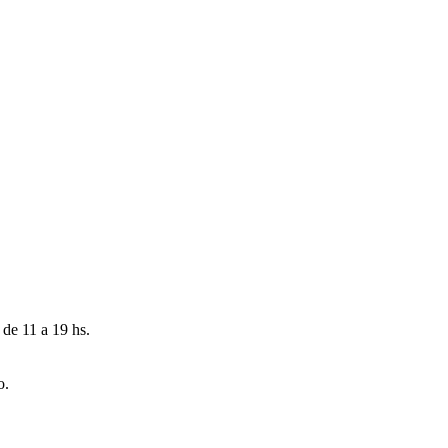
 de 11 a 19 hs.
o.