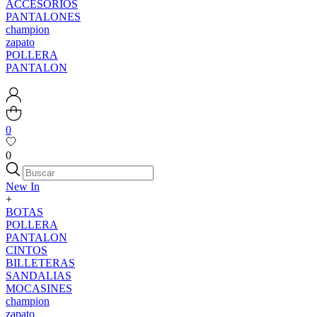
ACCESORIOS
PANTALONES
champion
zapato
POLLERA
PANTALON
0
0
New In
+
BOTAS
POLLERA
PANTALON
CINTOS
BILLETERAS
SANDALIAS
MOCASINES
champion
zapato