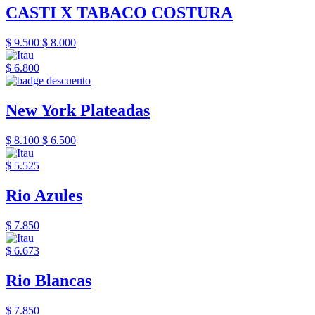
CASTI X TABACO COSTURA
$ 9.500
$ 8.000
$ 6.800
New York Plateadas
$ 8.100
$ 6.500
$ 5.525
Rio Azules
$ 7.850
$ 6.673
Rio Blancas
$ 7.850