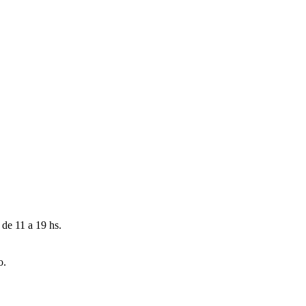
 de 11 a 19 hs.
o.