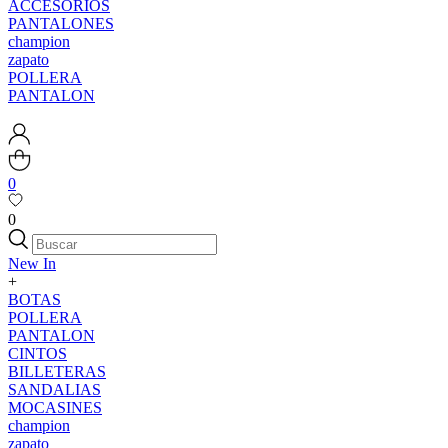
ACCESORIOS
PANTALONES
champion
zapato
POLLERA
PANTALON
0
0
New In
+
BOTAS
POLLERA
PANTALON
CINTOS
BILLETERAS
SANDALIAS
MOCASINES
champion
zapato