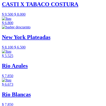
CASTI X TABACO COSTURA
$ 9.500
$ 8.000
$ 6.800
New York Plateadas
$ 8.100
$ 6.500
$ 5.525
Rio Azules
$ 7.850
$ 6.673
Rio Blancas
$ 7.850