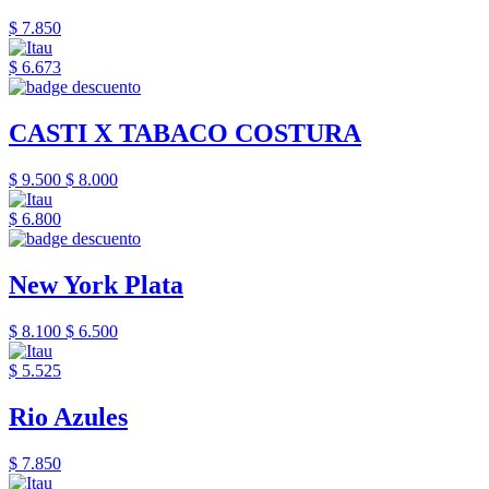
$ 7.850
$ 6.673
CASTI X TABACO COSTURA
$ 9.500
$ 8.000
$ 6.800
New York Plata
$ 8.100
$ 6.500
$ 5.525
Rio Azules
$ 7.850