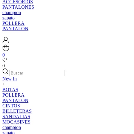
ACCESORIOS
PANTALONES
champion
zapato
POLLERA
PANTALON
0
0
New In
+
BOTAS
POLLERA
PANTALON
CINTOS
BILLETERAS
SANDALIAS
MOCASINES
champion
zapato