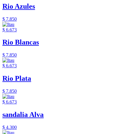
Rio Azules
$ 7.850
$ 6.673
Rio Blancas
$ 7.850
$ 6.673
Rio Plata
$ 7.850
$ 6.673
sandalia Alva
$ 4.300