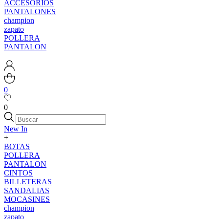
ACCESORIOS
PANTALONES
champion
zapato
POLLERA
PANTALON
0
0
New In
+
BOTAS
POLLERA
PANTALON
CINTOS
BILLETERAS
SANDALIAS
MOCASINES
champion
zapato