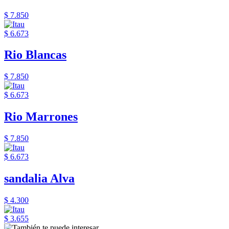
$ 7.850
$ 6.673
Rio Blancas
$ 7.850
$ 6.673
Rio Marrones
$ 7.850
$ 6.673
sandalia Alva
$ 4.300
$ 3.655