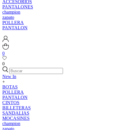
ACCESORIOS
PANTALONES
champion
zapato
POLLERA
PANTALON
0
0
New In
+
BOTAS
POLLERA
PANTALON
CINTOS
BILLETERAS
SANDALIAS
MOCASINES
champion
zapato