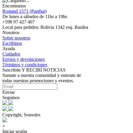
Encontranos
Rostand 1571 (Panthai)
De lunes a sábados de 11hs a 19hs
+598 97 427 407
Local para pedidos: Bolivia 1342 esq. Basilea
Nosotros
Sobre nosotros
Escribinos
Ayuda
Cuidados
Envios y devoluciones
Términos y condiciones
Suscribite Y RECIBÍ NOTICIAS
Sumate a nuestra comunidad y enterate de
todas nuestras promociones y eventos.
Enviar
Seguinos
Copyright, Sonsoles
×
Iniciar sesión