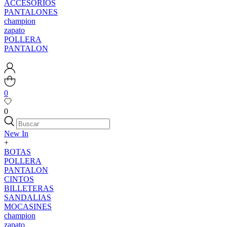
ACCESORIOS
PANTALONES
champion
zapato
POLLERA
PANTALON
0
0
New In
+
BOTAS
POLLERA
PANTALON
CINTOS
BILLETERAS
SANDALIAS
MOCASINES
champion
zapato