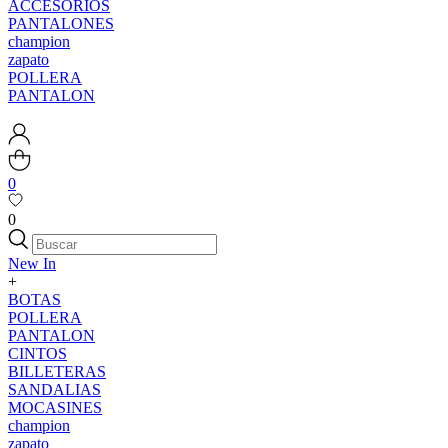
ACCESORIOS
PANTALONES
champion
zapato
POLLERA
PANTALON
0
0
New In
+
BOTAS
POLLERA
PANTALON
CINTOS
BILLETERAS
SANDALIAS
MOCASINES
champion
zapato