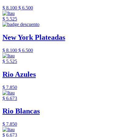
$ 8.100
$ 6.500
$ 5.525
New York Plateadas
$ 8.100
$ 6.500
$ 5.525
Rio Azules
$ 7.850
$ 6.673
Rio Blancas
$ 7.850
$ 6.673