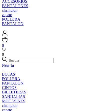
ACCESORIOS
PANTALONES
champion
zapato
POLLERA
PANTALON
0
0
New In
+
BOTAS
POLLERA
PANTALON
CINTOS
BILLETERAS
SANDALIAS
MOCASINES
champion
zapato