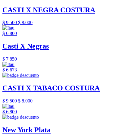
CASTI X NEGRA COSTURA
$ 9.500
$ 8.000
$ 6.800
Casti X Negras
$ 7.850
$ 6.673
CASTI X TABACO COSTURA
$ 9.500
$ 8.000
$ 6.800
New York Plata