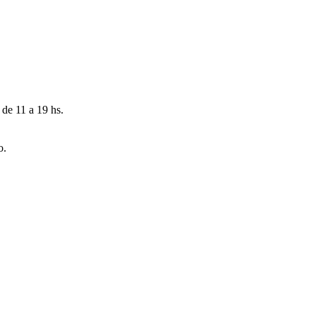
 de 11 a 19 hs.
o.