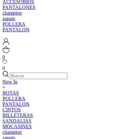
ACCESORIOS
PANTALONES
champion
zapato
POLLERA
PANTALON
0
0
New In
+
BOTAS
POLLERA
PANTALON
CINTOS
BILLETERAS
SANDALIAS
MOCASINES
champion
zapato