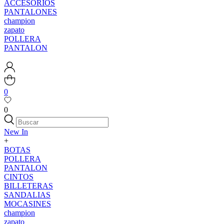
ACCESORIOS
PANTALONES
champion
zapato
POLLERA
PANTALON
0
0
New In
+
BOTAS
POLLERA
PANTALON
CINTOS
BILLETERAS
SANDALIAS
MOCASINES
champion
zapato