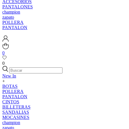
ACCESORIOS
PANTALONES
champion
zapato
POLLERA
PANTALON
0
0
New In
+
BOTAS
POLLERA
PANTALON
CINTOS
BILLETERAS
SANDALIAS
MOCASINES
champion
zapato