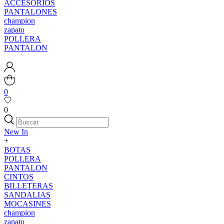
ACCESORIOS
PANTALONES
champion
zapato
POLLERA
PANTALON
0
0
New In
+
BOTAS
POLLERA
PANTALON
CINTOS
BILLETERAS
SANDALIAS
MOCASINES
champion
zapato