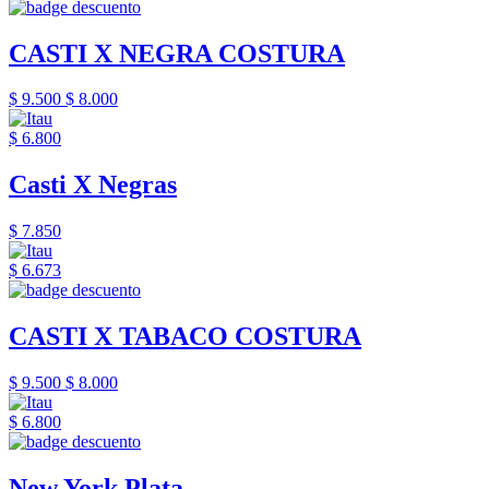
CASTI X NEGRA COSTURA
$ 9.500
$ 8.000
$ 6.800
Casti X Negras
$ 7.850
$ 6.673
CASTI X TABACO COSTURA
$ 9.500
$ 8.000
$ 6.800
New York Plata