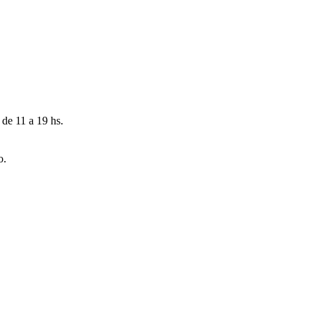
 de 11 a 19 hs.
o.