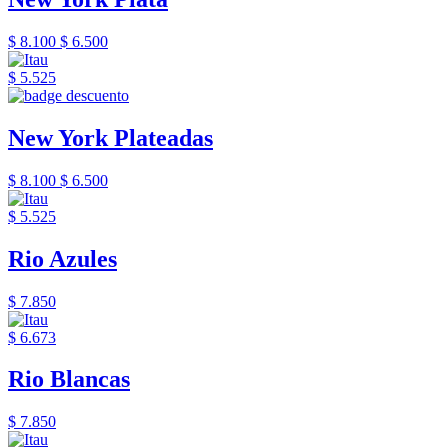
$ 8.100
$ 6.500
$ 5.525
New York Plateadas
$ 8.100
$ 6.500
$ 5.525
Rio Azules
$ 7.850
$ 6.673
Rio Blancas
$ 7.850