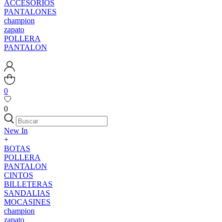
ACCESORIOS
PANTALONES
champion
zapato
POLLERA
PANTALON
0
0
New In
+
BOTAS
POLLERA
PANTALON
CINTOS
BILLETERAS
SANDALIAS
MOCASINES
champion
zapato