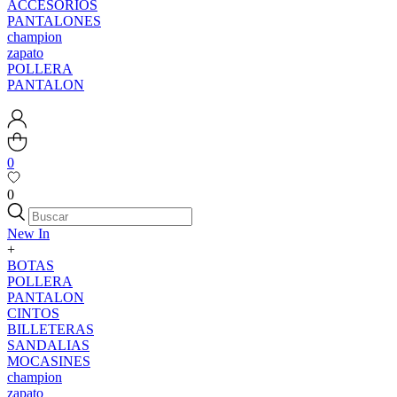
ACCESORIOS
PANTALONES
champion
zapato
POLLERA
PANTALON
0
0
New In
+
BOTAS
POLLERA
PANTALON
CINTOS
BILLETERAS
SANDALIAS
MOCASINES
champion
zapato