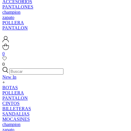
ACCESORIOS
PANTALONES
champion
zapato
POLLERA
PANTALON
0
0
New In
+
BOTAS
POLLERA
PANTALON
CINTOS
BILLETERAS
SANDALIAS
MOCASINES
champion
zapato