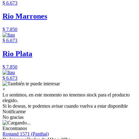
$ 6.673
Rio Marrones
$ 7.850
$ 6.673
Rio Plata
$ 7.850
$ 6.673
×
Lo sentimos, en este momento no tenemos stock para el producto
elegido.
Si lo deseas, te podemos avisar cuando vuelva a estar disponible
Notificarme
No gracias
Encontranos
Rostand 1571 (Panthai)