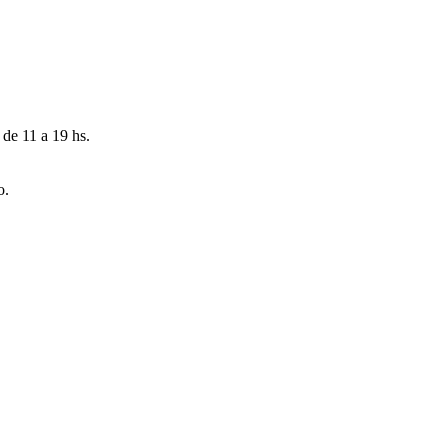
 de 11 a 19 hs.
o.