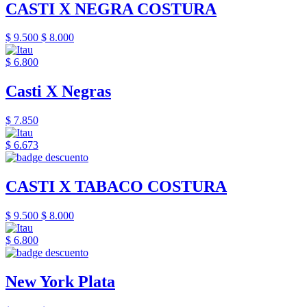
CASTI X NEGRA COSTURA
$ 9.500
$ 8.000
$ 6.800
Casti X Negras
$ 7.850
$ 6.673
CASTI X TABACO COSTURA
$ 9.500
$ 8.000
$ 6.800
New York Plata