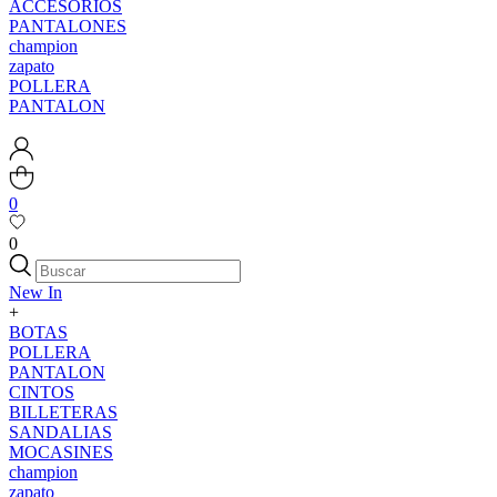
ACCESORIOS
PANTALONES
champion
zapato
POLLERA
PANTALON
0
0
New In
+
BOTAS
POLLERA
PANTALON
CINTOS
BILLETERAS
SANDALIAS
MOCASINES
champion
zapato