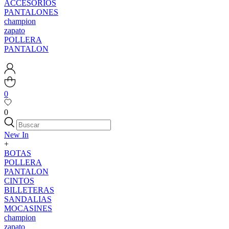
ACCESORIOS
PANTALONES
champion
zapato
POLLERA
PANTALON
0
0
New In
+
BOTAS
POLLERA
PANTALON
CINTOS
BILLETERAS
SANDALIAS
MOCASINES
champion
zapato