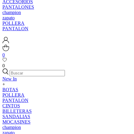
ACCESORIOS
PANTALONES
champion
zapato
POLLERA
PANTALON
0
0
New In
+
BOTAS
POLLERA
PANTALON
CINTOS
BILLETERAS
SANDALIAS
MOCASINES
champion
zapato