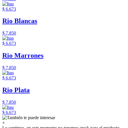
$ 6.673
Rio Blancas
$ 7.850
$ 6.673
Rio Marrones
$ 7.850
$ 6.673
Rio Plata
$ 7.850
$ 6.673
×
Lo sentimos, en este momento no tenemos stock para el producto