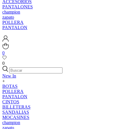
ACCESORIOS
PANTALONES
champion
zapato
POLLERA
PANTALON
0
0
New In
+
BOTAS
POLLERA
PANTALON
CINTOS
BILLETERAS
SANDALIAS
MOCASINES
champion
zapato