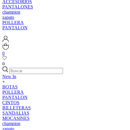
ACCESORIOS
PANTALONES
champion
zapato
POLLERA
PANTALON
0
0
New In
+
BOTAS
POLLERA
PANTALON
CINTOS
BILLETERAS
SANDALIAS
MOCASINES
champion
zapato