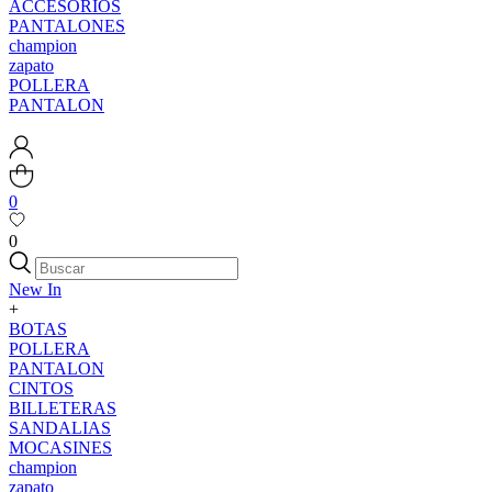
ACCESORIOS
PANTALONES
champion
zapato
POLLERA
PANTALON
0
0
New In
+
BOTAS
POLLERA
PANTALON
CINTOS
BILLETERAS
SANDALIAS
MOCASINES
champion
zapato