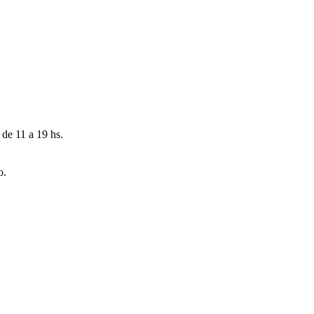
 de 11 a 19 hs.
o.