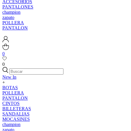
ACCESORIOS
PANTALONES
champion
zapato
POLLERA
PANTALON
0
0
New In
+
BOTAS
POLLERA
PANTALON
CINTOS
BILLETERAS
SANDALIAS
MOCASINES
champion
zapato