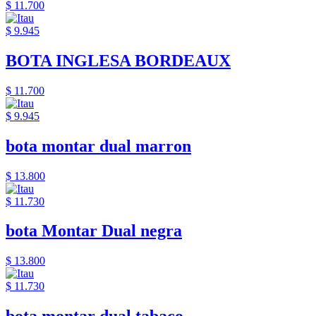
$ 11.700
$ 9.945
BOTA INGLESA BORDEAUX
$ 11.700
$ 9.945
bota montar dual marron
$ 13.800
$ 11.730
bota Montar Dual negra
$ 13.800
$ 11.730