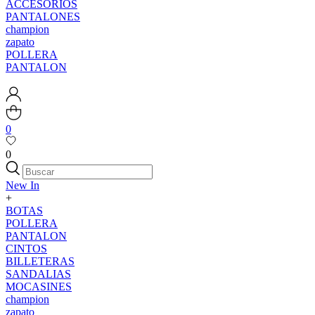
ACCESORIOS
PANTALONES
champion
zapato
POLLERA
PANTALON
0
0
New In
+
BOTAS
POLLERA
PANTALON
CINTOS
BILLETERAS
SANDALIAS
MOCASINES
champion
zapato