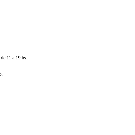
 de 11 a 19 hs.
o.