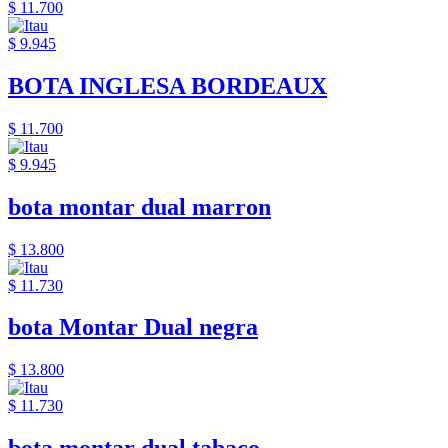
$ 11.700
$ 9.945
BOTA INGLESA BORDEAUX
$ 11.700
$ 9.945
bota montar dual marron
$ 13.800
$ 11.730
bota Montar Dual negra
$ 13.800
$ 11.730