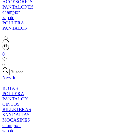
ACCESORIOS
PANTALONES
champion
zapato
POLLERA
PANTALON
0
0
New In
+
BOTAS
POLLERA
PANTALON
CINTOS
BILLETERAS
SANDALIAS
MOCASINES
champion
zapato