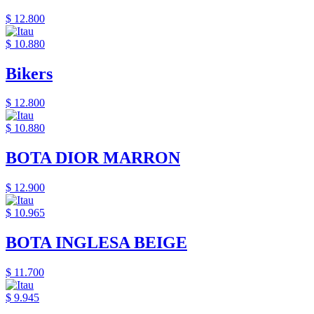
$ 12.800
$ 10.880
Bikers
$ 12.800
$ 10.880
BOTA DIOR MARRON
$ 12.900
$ 10.965
BOTA INGLESA BEIGE
$ 11.700
$ 9.945