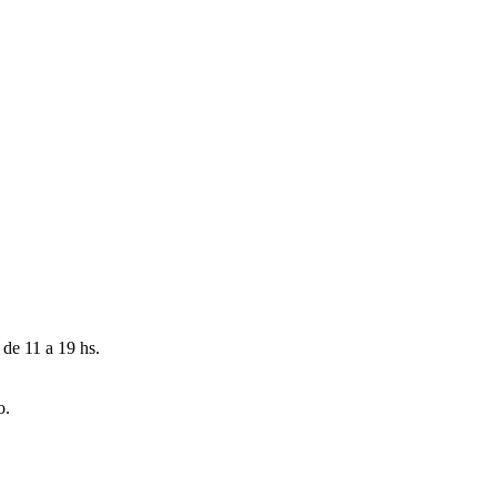
 de 11 a 19 hs.
o.