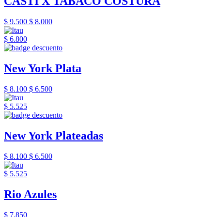
CASTI X TABACO COSTURA
$ 9.500
$ 8.000
$ 6.800
New York Plata
$ 8.100
$ 6.500
$ 5.525
New York Plateadas
$ 8.100
$ 6.500
$ 5.525
Rio Azules
$ 7.850