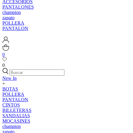
ACCESORIOS
PANTALONES
champion
zapato
POLLERA
PANTALON
0
0
New In
+
BOTAS
POLLERA
PANTALON
CINTOS
BILLETERAS
SANDALIAS
MOCASINES
champion
zapato