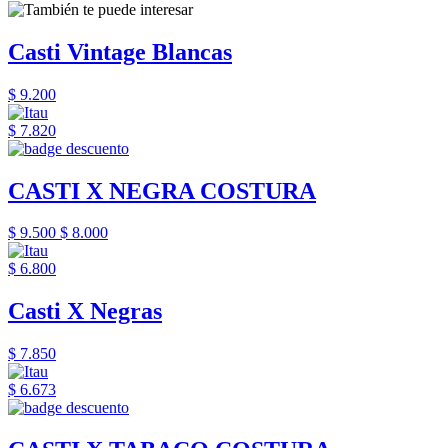
Casti Vintage Blancas
$ 9.200
$ 7.820
CASTI X NEGRA COSTURA
$ 9.500
$ 8.000
$ 6.800
Casti X Negras
$ 7.850
$ 6.673