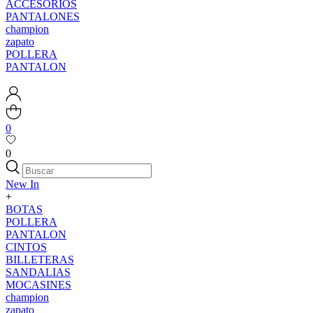
ACCESORIOS
PANTALONES
champion
zapato
POLLERA
PANTALON
0
0
New In
+
BOTAS
POLLERA
PANTALON
CINTOS
BILLETERAS
SANDALIAS
MOCASINES
champion
zapato