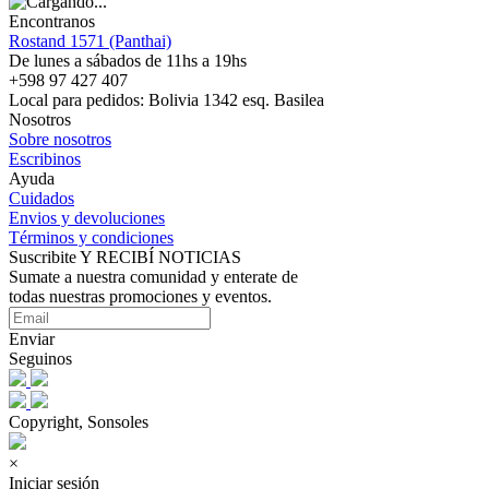
Encontranos
Rostand 1571 (Panthai)
De lunes a sábados de 11hs a 19hs
+598 97 427 407
Local para pedidos: Bolivia 1342 esq. Basilea
Nosotros
Sobre nosotros
Escribinos
Ayuda
Cuidados
Envios y devoluciones
Términos y condiciones
Suscribite Y RECIBÍ NOTICIAS
Sumate a nuestra comunidad y enterate de
todas nuestras promociones y eventos.
Enviar
Seguinos
Copyright, Sonsoles
×
Iniciar sesión