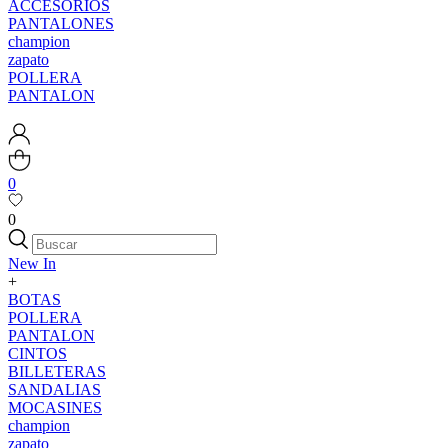
ACCESORIOS
PANTALONES
champion
zapato
POLLERA
PANTALON
0
0
New In
+
BOTAS
POLLERA
PANTALON
CINTOS
BILLETERAS
SANDALIAS
MOCASINES
champion
zapato