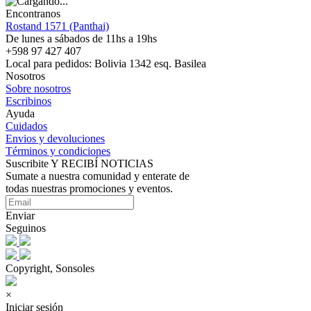
Encontranos
Rostand 1571 (Panthai)
De lunes a sábados de 11hs a 19hs
+598 97 427 407
Local para pedidos: Bolivia 1342 esq. Basilea
Nosotros
Sobre nosotros
Escribinos
Ayuda
Cuidados
Envios y devoluciones
Términos y condiciones
Suscribite Y RECIBÍ NOTICIAS
Sumate a nuestra comunidad y enterate de
todas nuestras promociones y eventos.
Enviar
Seguinos
Copyright, Sonsoles
×
Iniciar sesión