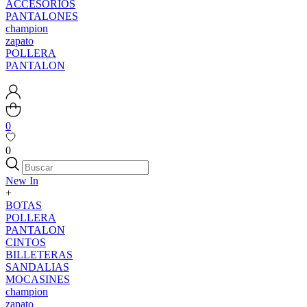
ACCESORIOS
PANTALONES
champion
zapato
POLLERA
PANTALON
0
0
New In
+
BOTAS
POLLERA
PANTALON
CINTOS
BILLETERAS
SANDALIAS
MOCASINES
champion
zapato