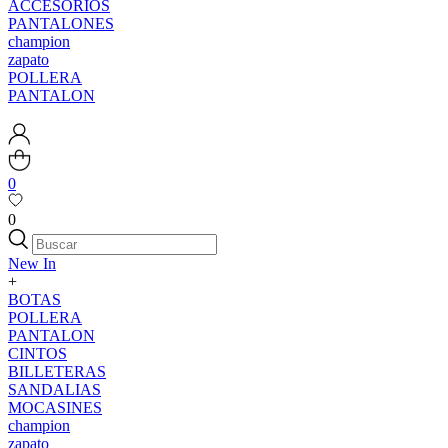
ACCESORIOS
PANTALONES
champion
zapato
POLLERA
PANTALON
0
0
New In
+
BOTAS
POLLERA
PANTALON
CINTOS
BILLETERAS
SANDALIAS
MOCASINES
champion
zapato