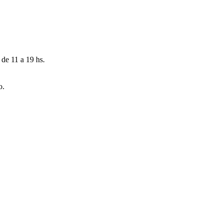
 de 11 a 19 hs.
o.