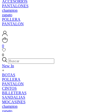
ACCESORIOS
PANTALONES
champion
zapato
POLLERA
PANTALON
0
0
New In
+
BOTAS
POLLERA
PANTALON
CINTOS
BILLETERAS
SANDALIAS
MOCASINES
champion
zapato