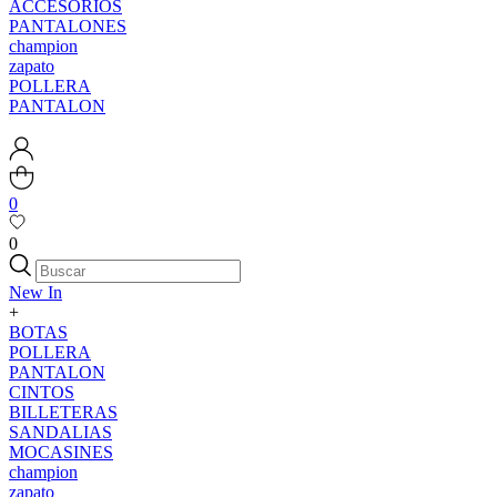
ACCESORIOS
PANTALONES
champion
zapato
POLLERA
PANTALON
0
0
New In
+
BOTAS
POLLERA
PANTALON
CINTOS
BILLETERAS
SANDALIAS
MOCASINES
champion
zapato