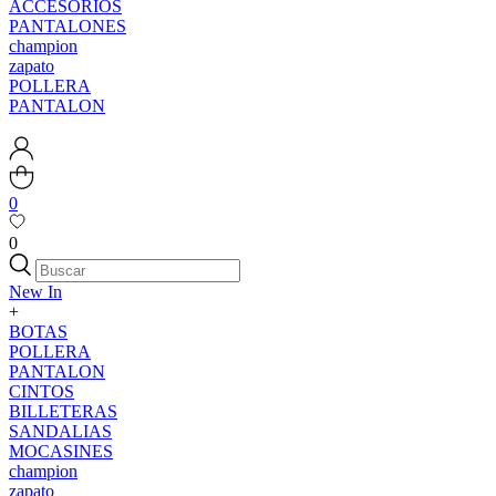
ACCESORIOS
PANTALONES
champion
zapato
POLLERA
PANTALON
0
0
New In
+
BOTAS
POLLERA
PANTALON
CINTOS
BILLETERAS
SANDALIAS
MOCASINES
champion
zapato