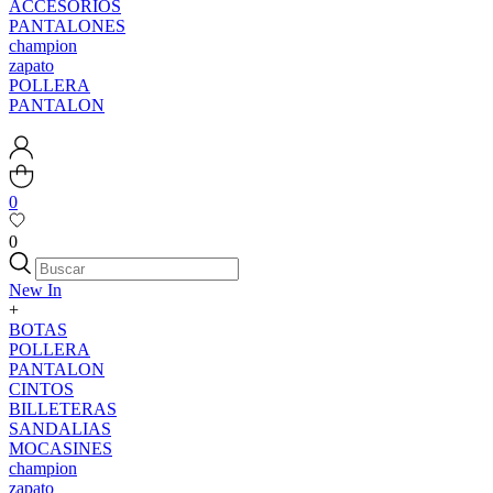
ACCESORIOS
PANTALONES
champion
zapato
POLLERA
PANTALON
0
0
New In
+
BOTAS
POLLERA
PANTALON
CINTOS
BILLETERAS
SANDALIAS
MOCASINES
champion
zapato