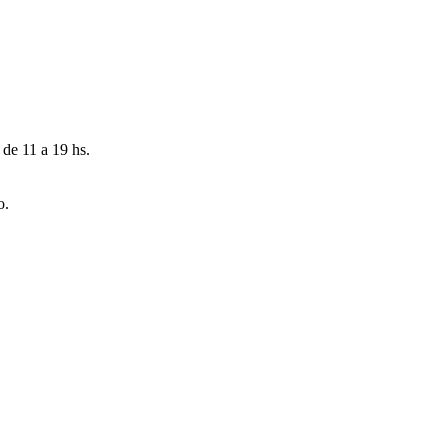
 de 11 a 19 hs.
o.