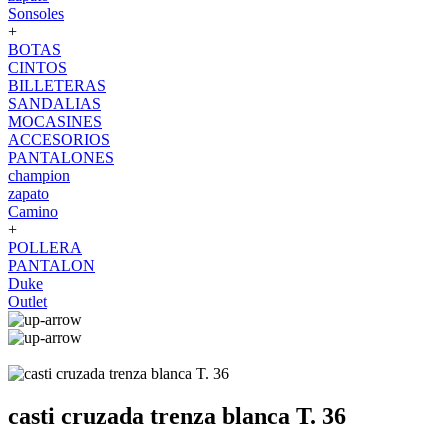
Sonsoles
+
BOTAS
CINTOS
BILLETERAS
SANDALIAS
MOCASINES
ACCESORIOS
PANTALONES
champion
zapato
Camino
+
POLLERA
PANTALON
Duke
Outlet
casti cruzada trenza blanca T. 36