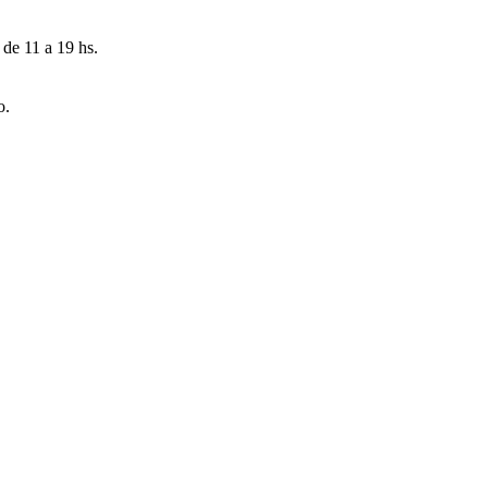
 de 11 a 19 hs.
o.