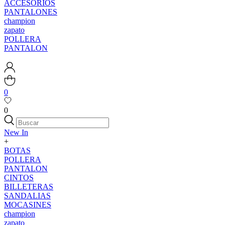
ACCESORIOS
PANTALONES
champion
zapato
POLLERA
PANTALON
0
0
New In
+
BOTAS
POLLERA
PANTALON
CINTOS
BILLETERAS
SANDALIAS
MOCASINES
champion
zapato