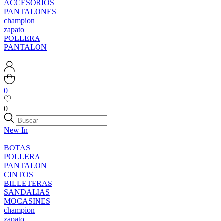
ACCESORIOS
PANTALONES
champion
zapato
POLLERA
PANTALON
0
0
New In
+
BOTAS
POLLERA
PANTALON
CINTOS
BILLETERAS
SANDALIAS
MOCASINES
champion
zapato