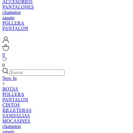
ACCESORIOS
PANTALONES
champion
zapato
POLLERA
PANTALON
0
0
New In
+
BOTAS
POLLERA
PANTALON
CINTOS
BILLETERAS
SANDALIAS
MOCASINES
champion
zapato