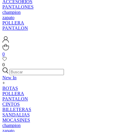
ACCESORIOS
PANTALONES
champion
zapato
POLLERA
PANTALON
0
0
New In
+
BOTAS
POLLERA
PANTALON
CINTOS
BILLETERAS
SANDALIAS
MOCASINES
champion
zapato