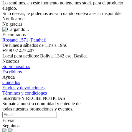
Lo sentimos, en este momento no tenemos stock para el producto
elegido.
Si lo deseas, te podemos avisar cuando vuelva a estar disponible
Notificarme
No gracias
Encontranos
Rostand 1571 (Panthai)
De lunes a sábados de 11hs a 19hs
+598 97 427 407
Local para pedidos: Bolivia 1342 esq. Basilea
Nosotros
Sobre nosotros
Escribinos
Ayuda
Cuidados
Envios y devoluciones
Términos y condiciones
Suscribite Y RECIBÍ NOTICIAS
Sumate a nuestra comunidad y enterate de
todas nuestras promociones y eventos.
Enviar
Seguinos