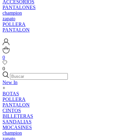
ACCESORIOS
PANTALONES
champion
zapato
POLLERA
PANTALON
0
0
New In
+
BOTAS
POLLERA
PANTALON
CINTOS
BILLETERAS
SANDALIAS
MOCASINES
champion
zapato