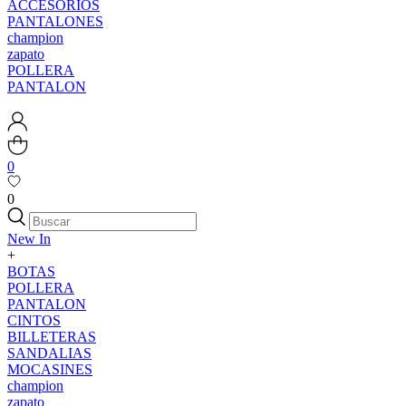
ACCESORIOS
PANTALONES
champion
zapato
POLLERA
PANTALON
0
0
New In
+
BOTAS
POLLERA
PANTALON
CINTOS
BILLETERAS
SANDALIAS
MOCASINES
champion
zapato