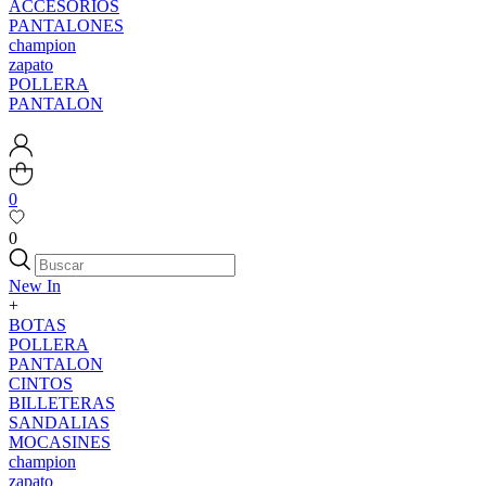
ACCESORIOS
PANTALONES
champion
zapato
POLLERA
PANTALON
0
0
New In
+
BOTAS
POLLERA
PANTALON
CINTOS
BILLETERAS
SANDALIAS
MOCASINES
champion
zapato