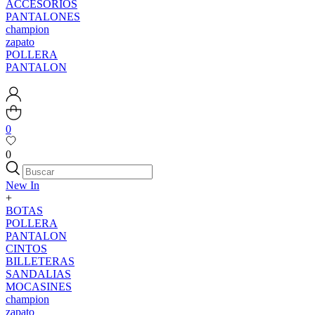
ACCESORIOS
PANTALONES
champion
zapato
POLLERA
PANTALON
0
0
New In
+
BOTAS
POLLERA
PANTALON
CINTOS
BILLETERAS
SANDALIAS
MOCASINES
champion
zapato