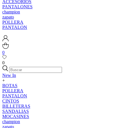
ACCESORIOS
PANTALONES
champion
zapato
POLLERA
PANTALON
0
0
New In
+
BOTAS
POLLERA
PANTALON
CINTOS
BILLETERAS
SANDALIAS
MOCASINES
champion
zapato