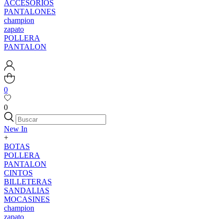
ACCESORIOS
PANTALONES
champion
zapato
POLLERA
PANTALON
0
0
New In
+
BOTAS
POLLERA
PANTALON
CINTOS
BILLETERAS
SANDALIAS
MOCASINES
champion
zapato