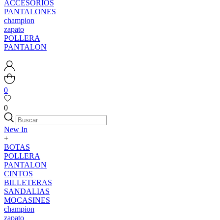
ACCESORIOS
PANTALONES
champion
zapato
POLLERA
PANTALON
0
0
New In
+
BOTAS
POLLERA
PANTALON
CINTOS
BILLETERAS
SANDALIAS
MOCASINES
champion
zapato