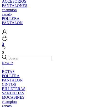
ACCESORIOS
PANTALONES
champion
zapato
POLLERA
PANTALON
0
0
New In
+
BOTAS
POLLERA
PANTALON
CINTOS
BILLETERAS
SANDALIAS
MOCASINES
champion
zapato