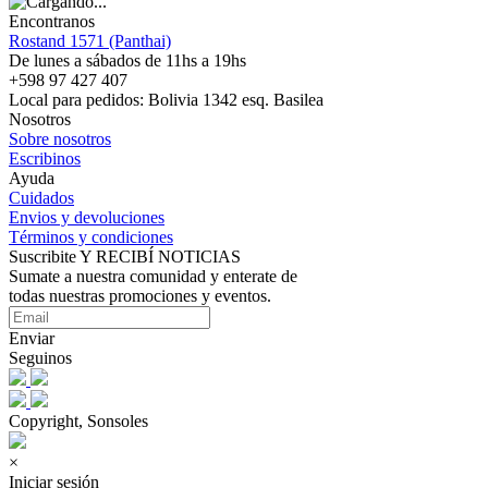
Encontranos
Rostand 1571 (Panthai)
De lunes a sábados de 11hs a 19hs
+598 97 427 407
Local para pedidos: Bolivia 1342 esq. Basilea
Nosotros
Sobre nosotros
Escribinos
Ayuda
Cuidados
Envios y devoluciones
Términos y condiciones
Suscribite Y RECIBÍ NOTICIAS
Sumate a nuestra comunidad y enterate de
todas nuestras promociones y eventos.
Enviar
Seguinos
Copyright, Sonsoles
×
Iniciar sesión