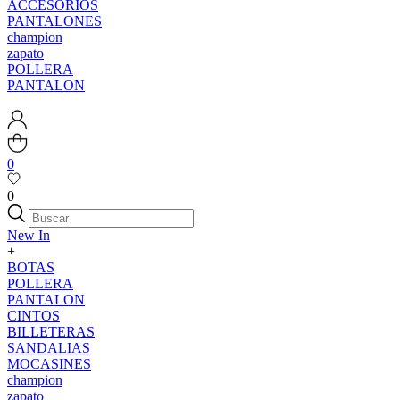
ACCESORIOS
PANTALONES
champion
zapato
POLLERA
PANTALON
0
0
New In
+
BOTAS
POLLERA
PANTALON
CINTOS
BILLETERAS
SANDALIAS
MOCASINES
champion
zapato